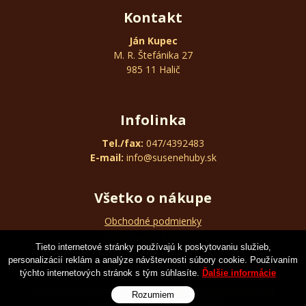
Kontakt
Ján Kupec
M. R. Štefánika 27
985 11 Halič
Infolinka
Tel./fax:
047/4392483
E-mail:
info@susenehuby.sk
Všetko o nákupe
Obchodné podmienky
Reklamačný poriadok
Tieto internetové stránky používajú k poskytovaniu služieb,
Ochrana osobných údajov
personalizácií reklám a analýze návštevnosti súbory cookie. Používaním
týchto internetových stránok s tým súhlasíte.
Ďalšie informácie
© 2026 susenehuby.sk | Ján Kupec •
tvorba eshopu cez UNIobchod
,
Rozumiem
webhosting
spoločnosti
WEBYGROUP