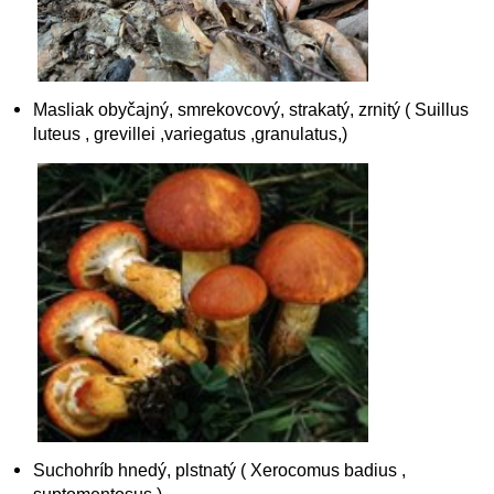
Masliak obyčajný, smrekovcový, strakatý, zrnitý ( Suillus
luteus , grevillei ,variegatus ,granulatus,)
Suchohríb hnedý, plstnatý ( Xerocomus badius ,