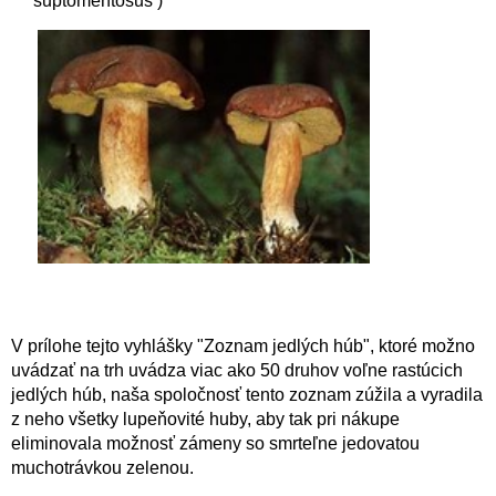
suptomentosus )
V prílohe tejto vyhlášky "Zoznam jedlých húb", ktoré možno
uvádzať na trh uvádza viac ako 50 druhov voľne rastúcich
jedlých húb, naša spoločnosť tento zoznam zúžila a vyradila
z neho všetky lupeňovité huby, aby tak pri nákupe
eliminovala možnosť zámeny so smrteľne jedovatou
muchotrávkou zelenou.