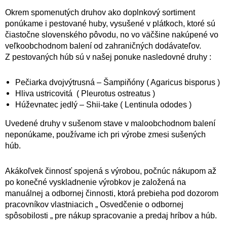
Okrem spomenutých druhov ako doplnkový sortiment
ponúkame i pestované huby, vysušené v plátkoch, ktoré sú
čiastočne slovenského pôvodu, no vo väčšine nakúpené vo
veľkoobchodnom balení od zahraničných dodávateľov.
Z pestovaných húb sú v našej ponuke nasledovné druhy :
Pečiarka dvojvýtrusná – Šampiňóny ( Agaricus bisporus )
Hliva ustricovitá ( Pleurotus ostreatus )
Húževnatec jedlý – Shii-take ( Lentinula ododes )
Uvedené druhy v sušenom stave v maloobchodnom balení
neponúkame, používame ich pri výrobe zmesi sušených
húb.
Akákoľvek činnosť spojená s výrobou, počnúc nákupom až
po konečné vyskladnenie výrobkov je založená na
manuálnej a odbornej činnosti, ktorá prebieha pod dozorom
pracovníkov vlastniacich „ Osvedčenie o odbornej
spôsobilosti „ pre nákup spracovanie a predaj hríbov a húb.