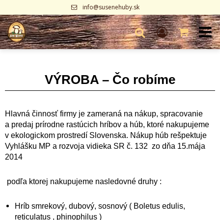
info@susenehuby.sk
VÝROBA – Čo robíme
Hlavná činnosť firmy je zameraná na nákup, spracovanie
a predaj prírodne rastúcich hríbov a húb, ktoré nakupujeme
v ekologickom prostredí Slovenska. Nákup húb rešpektuje
Vyhlášku MP a rozvoja vidieka SR č. 132 zo dňa 15.mája
2014
podľa ktorej nakupujeme nasledovné druhy :
Hríb smrekový, dubový, sosnový ( Boletus edulis,
reticulatus , phinophilus )