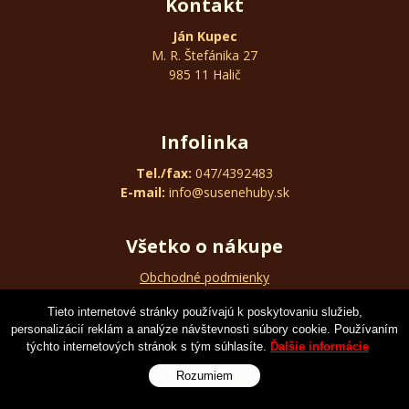
Kontakt
Ján Kupec
M. R. Štefánika 27
985 11 Halič
Infolinka
Tel./fax:
047/4392483
E-mail:
info@susenehuby.sk
Všetko o nákupe
Obchodné podmienky
Reklamačný poriadok
Tieto internetové stránky používajú k poskytovaniu služieb,
Ochrana osobných údajov
personalizácií reklám a analýze návštevnosti súbory cookie. Používaním
týchto internetových stránok s tým súhlasíte.
Ďalšie informácie
© 2026 susenehuby.sk | Ján Kupec •
tvorba eshopu cez UNIobchod
,
Rozumiem
webhosting
spoločnosti
WEBYGROUP