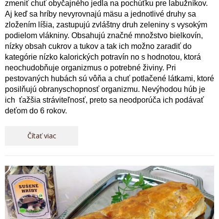
zmeniť chuť obyčajného jedla na pochúťku pre labužníkov.
Aj keď sa hríby nevyrovnajú mäsu a jednotlivé druhy sa
zložením líšia, zastupujú zvláštny druh zeleniny s vysokým
podielom vlákniny. Obsahujú značné množstvo bielkovín,
nízky obsah cukrov a tukov a tak ich možno zaradiť do
kategórie nízko kalorických potravín no s hodnotou, ktorá
neochudobňuje organizmus o potrebné živiny. Pri
pestovaných hubách sú vôňa a chuť potlačené látkami, ktoré
posilňujú obranyschopnosť organizmu. Nevýhodou húb je
ich ťažšia stráviteľnosť, preto sa neodporúča ich podávať
deťom do 6 rokov.
Čítať viac