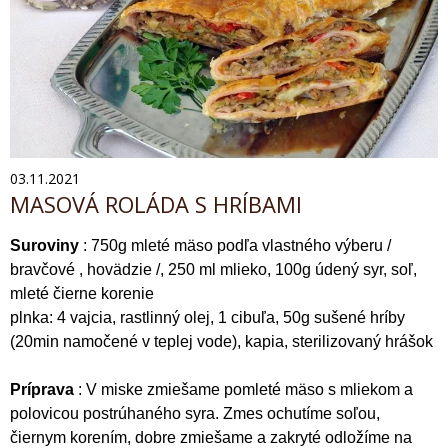
03.11.2021
MASOVÁ ROLÁDA S HRÍBAMI
Suroviny
: 750g mleté mäso podľa vlastného výberu /
bravčové , hovädzie /, 250 ml mlieko, 100g údený syr, soľ,
mleté čierne korenie
plnka: 4 vajcia, rastlinný olej, 1 cibuľa, 50g sušené hríby
(20min namočené v teplej vode), kapia, sterilizovaný hrášok
Príprava
: V miske zmiešame pomleté mäso s mliekom a
polovicou postrúhaného syra. Zmes ochutíme soľou,
čiernym korením, dobre zmiešame a zakryté odložíme na