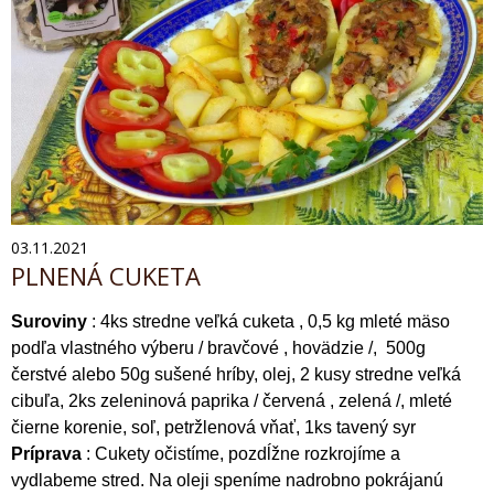
03.11.2021
PLNENÁ CUKETA
Suroviny
: 4ks stredne veľká cuketa , 0,5 kg mleté mäso
podľa vlastného výberu / bravčové , hovädzie /, 500g
čerstvé alebo 50g sušené hríby, olej, 2 kusy stredne veľká
cibuľa, 2ks zeleninová paprika / červená , zelená /, mleté
čierne korenie, soľ, petržlenová vňať, 1ks tavený syr
Príprava
: Cukety očistíme, pozdĺžne rozkrojíme a
vydlabeme stred. Na oleji speníme nadrobno pokrájanú