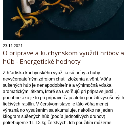
23.11.2021
O príprave a kuchynskom využití hríbov a
húb - Energetické hodnoty
Z hľadiska kuchynského využitia sú hríby a huby
nevyčerpateľným zdrojom chutí, zloženia a vôní. Vôňa
sušených húb je nenapodobiteľná a výnimočná vďaka
aromatickým látkam, ktoré sa uvoľňujú pri príprave jedál,
podobne ako je to pri príprave čaju alebo použití vysušených
liečivých rastlín. V čerstvom stave je táto vôňa menej
výrazná no vysušením sa akumuluje, nakoľko na jeden
kilogram sušených húb (podľa jednotlivých druhov)
potrebujeme 11-13 kg čerstvých. Ich použitím môžeme