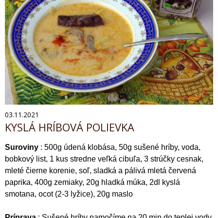
03.11.2021
KYSLÁ HRÍBOVÁ POLIEVKA
Suroviny
:
500g údená klobása, 50g sušené hríby, voda,
bobkový list, 1 kus stredne veľká cibuľa, 3 strúčky cesnak,
mleté čierne korenie, soľ, sladká a pálivá mletá červená
paprika, 400g zemiaky, 20g hladká múka, 2dl kyslá
smotana, ocot (2-3 lyžice), 20g maslo
Príprava
: Sušené hríby namočíme na 20 min do teplej vody.