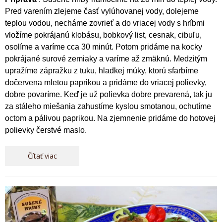
Pred varením zlejeme časť vylúhovanej vody, dolejeme
teplou vodou, necháme zovrieť a do vriacej vody s hríbmi
vložíme pokrájanú klobásu, bobkový list, cesnak, cibuľu,
osolíme a varíme cca 30 minút. Potom pridáme na kocky
pokrájané surové zemiaky a varíme až zmäknú. Medzitým
upražíme zápražku z tuku, hladkej múky, ktorú sfarbíme
dočervena mletou paprikou a pridáme do vriacej polievky,
dobre povaríme. Keď je už polievka dobre prevarená, tak ju
za stáleho miešania zahustíme kyslou smotanou, ochutíme
octom a pálivou paprikou. Na zjemnenie pridáme do hotovej
polievky čerstvé maslo.
Čítať viac