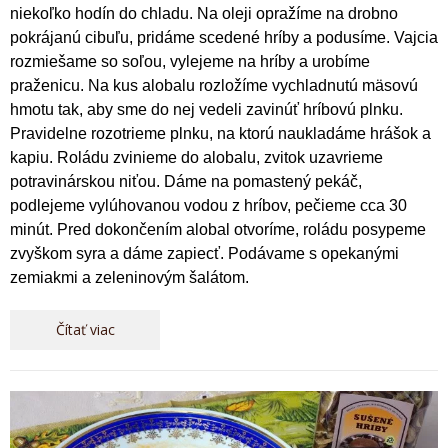
niekoľko hodín do chladu. Na oleji opražíme na drobno
pokrájanú cibuľu, pridáme scedené hríby a podusíme. Vajcia
rozmiešame so soľou, vylejeme na hríby a urobíme
praženicu. Na kus alobalu rozložíme vychladnutú mäsovú
hmotu tak, aby sme do nej vedeli zavinúť hríbovú plnku.
Pravidelne rozotrieme plnku, na ktorú naukladáme hrášok a
kapiu. Roládu zvinieme do alobalu, zvitok uzavrieme
potravinárskou niťou. Dáme na pomastený pekáč,
podlejeme vylúhovanou vodou z hríbov, pečieme cca 30
minút. Pred dokončením alobal otvoríme, roládu posypeme
zvyškom syra a dáme zapiecť. Podávame s opekanými
zemiakmi a zeleninovým šalátom.
Čítať viac