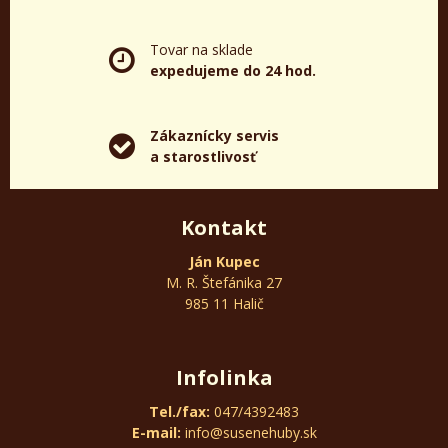
Tovar na sklade
expedujeme do 24 hod.
Zákaznícky servis
a starostlivosť
Kontakt
Ján Kupec
M. R. Štefánika 27
985 11 Halič
Infolinka
Tel./fax:
047/4392483
E-mail:
info@susenehuby.sk