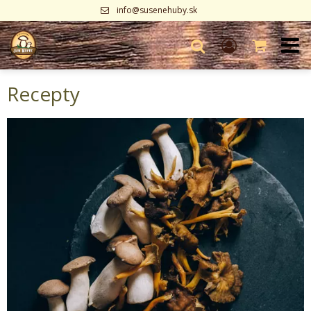
info@susenehuby.sk
Recepty