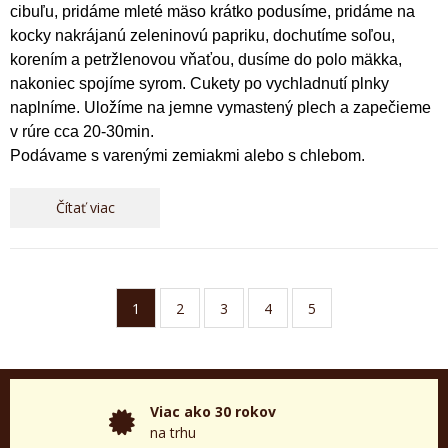
cibuľu, pridáme mleté mäso krátko podusíme, pridáme na
kocky nakrájanú zeleninovú papriku, dochutíme soľou,
korením a petržlenovou vňaťou, dusíme do polo mäkka,
nakoniec spojíme syrom. Cukety po vychladnutí plnky
naplníme. Uložíme na jemne vymastený plech a zapečieme
v rúre cca 20-30min.
Podávame s varenými zemiakmi alebo s chlebom.
Čítať viac
1
2
3
4
5
Viac ako 30 rokov
na trhu