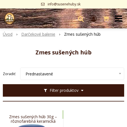
info@susenehuby.sk
Úvod
Darčekové balenie
Zmes sušených húb
Zmes sušených húb
Prednastavené
Zoradiť:
Filter produktov
Zmes sušených húb 30g –
rôznofarebná keramická
dóza v priehľadnom vrecku