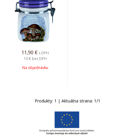
11,90
€
s DPH
10 €
bez DPH
Na objednávku
Produkty:
1
| Aktuálna strana:
1
/
1